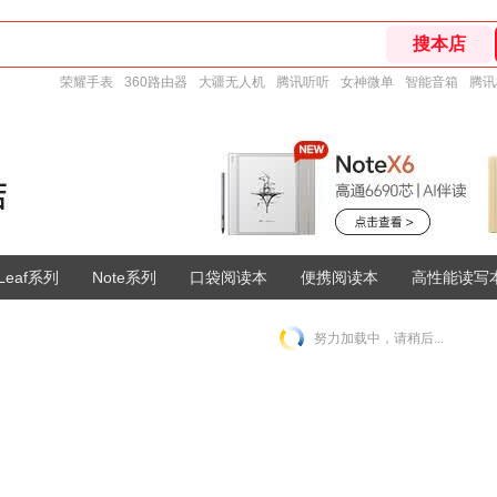
荣耀手表
360路由器
大疆无人机
腾讯听听
女神微单
智能音箱
腾讯
Leaf系列
Note系列
口袋阅读本
便携阅读本
高性能读写
努力加载中，请稍后...