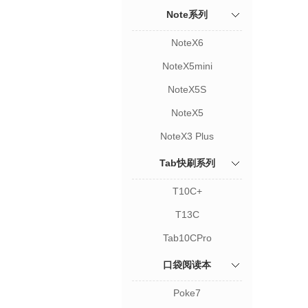
Note系列
NoteX6
NoteX5mini
NoteX5S
NoteX5
NoteX3 Plus
Tab快刷系列
T10C+
T13C
Tab10CPro
口袋阅读本
Poke7