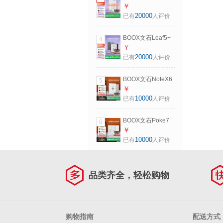
森林绿
马【新品上市】
￥
6.13英寸电子书阅
20000
已有
人评价
读器 墨水屏电纸书
电子书电子纸 便携
BOOX文石Leaf5+
4
阅读电子笔记本
7英寸电子书阅读器
￥
墨水屏电纸书电子
20000
已有
人评价
纸小屏便携阅读看
书漫画电脑 森林绿
BOOX文石NoteX6
5
七夕礼物
10.3英寸电子书阅
￥
读器墨水屏电纸书
10000
已有
人评价
智能办公本平板电
子纸 大屏学习读写
BOOX文石Poke7
6
本 七夕礼物
Pro 6英寸电子书阅
￥
读器墨水屏电纸书
10000
已有
人评价
电子纸 小屏阅读器
便携读书平板电脑
星晴 七夕礼物
品类齐全，轻松购物
购物指南
配送方式