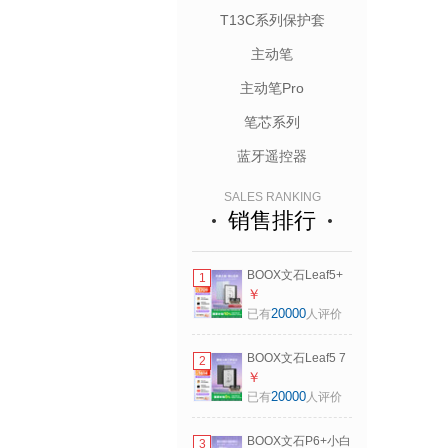
T13C系列保护套
主动笔
主动笔Pro
笔芯系列
蓝牙遥控器
SALES RANKING
销售排行
BOOX文石Leaf5+
1
7英寸电子书阅读器
￥
墨水屏电纸书电子
20000
已有
人评价
纸小屏便携阅读看
书漫画平板 天真蓝
BOOX文石Leaf5 7
2
七夕礼物
英寸电子书阅读器
￥
墨水屏电纸书电子
20000
已有
人评价
纸小屏便携阅读看
书漫画 办公本平板
BOOX文石P6+小白
3