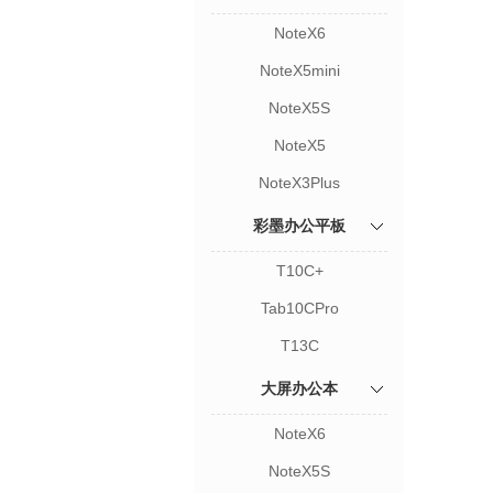
NoteX6
NoteX5mini
NoteX5S
NoteX5
NoteX3Plus
彩墨办公平板
T10C+
Tab10CPro
T13C
大屏办公本
NoteX6
NoteX5S